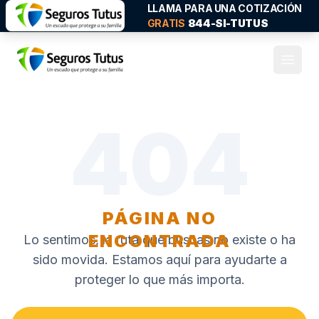
LLAMA PARA UNA COTIZACIÓN
844-SI-TUTUS
GRATIS
Abrir
404
PÁGINA NO
ENCONTRADA
Lo sentimos, la ruta que buscas no existe o ha
sido movida. Estamos aquí para ayudarte a
proteger lo que más importa.